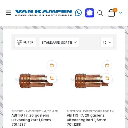
0
FILTER
ELEKTRISCH LASGEREEDSCHAP
,
TIG KLEMNIPPELZITTINGEN ABITIG CLASSIC
ELEKTRISCH LASGEREEDSCHAP
,
TIG LASTOORTS ONDERDEL
,
TIG KLEMNIPPELZITTINGEN ABITIG CLASSIC
ABITIG 17, 26 gaslens
ABITIG 17, 26 gaslens
uitvoering kort 1,0mm
uitvoering kort 1,6mm
701.1287
701.1288