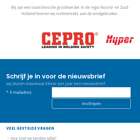
Wij zijn een lastechnische groothandel. In de regio Noord- en Zuid-
Holland leveren wij rechtstreeks aan de eindgebruiker.
Schrijf je in voor de nieuwsbrief
wij sturen maximaal 4 keer per jaar een nieuwsbrief.
*
E-mailadres:
VEEL GESTELDE VRAGEN
Hoe snel verzenden jullie?