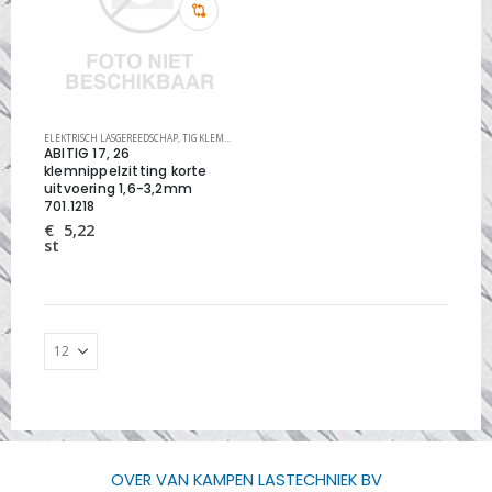
ELEKTRISCH LASGEREEDSCHAP
,
TIG KLEMNIPPELZITTINGEN ABITIG CLASSIC
ABITIG 17, 26
klemnippelzitting korte
uitvoering 1,6-3,2mm
701.1218
€
5,22
st
OVER VAN KAMPEN LASTECHNIEK BV