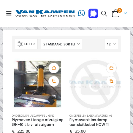
0
FILTER
ONDERDELEN LASDAMPAFZUIGING
ONDERDELEN LASDAMPAFZUIGING
Plymovent lange afzuigkap
Plymovent lasdamp
LEH-10 t.b.v. afzuigarm
aansluitkabel NCW 11
€
225,00
€
35,00