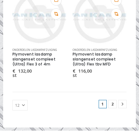
ONDERDELEN LASDAMPAFZUIGING
ONDERDELEN LASDAMPAFZUIGING
Plymovent lasdamp
Plymovent lasdamp
slangenset compleet
slangenset compleet
(Ultra) Flex 3 of 4m
(Ultra) Flex tbv MFD
€
132,00
€
116,00
st
st
1
2