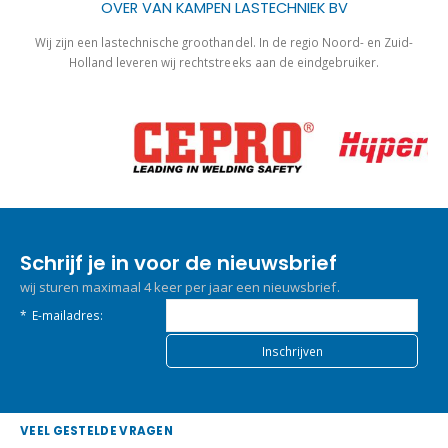
OVER VAN KAMPEN LASTECHNIEK BV
Wij zijn een lastechnische groothandel. In de regio Noord- en Zuid-
Holland leveren wij rechtstreeks aan de eindgebruiker.
Schrijf je in voor de nieuwsbrief
wij sturen maximaal 4 keer per jaar een nieuwsbrief.
*
E-mailadres:
VEEL GESTELDE VRAGEN
Hoe snel verzenden jullie?