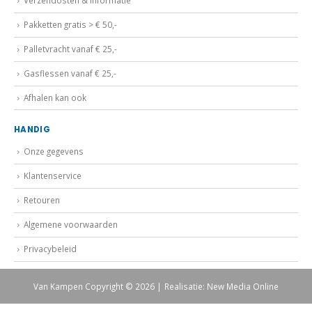
Verzendosten & informatie
Pakketten gratis > € 50,-
Palletvracht vanaf € 25,-
Gasflessen vanaf € 25,-
Afhalen kan ook
HANDIG
Onze gegevens
Klantenservice
Retouren
Algemene voorwaarden
Privacybeleid
Van Kampen Copyright © 2026 | Realisatie: New Media Online