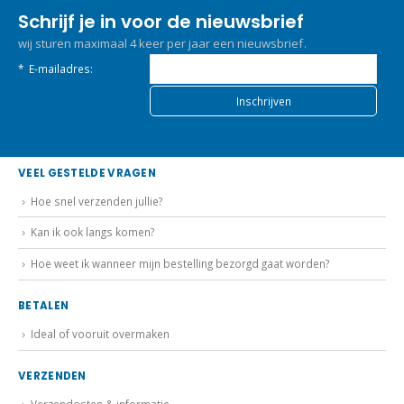
Schrijf je in voor de nieuwsbrief
wij sturen maximaal 4 keer per jaar een nieuwsbrief.
*
E-mailadres:
VEEL GESTELDE VRAGEN
Hoe snel verzenden jullie?
Kan ik ook langs komen?
Hoe weet ik wanneer mijn bestelling bezorgd gaat worden?
BETALEN
Ideal of vooruit overmaken
VERZENDEN