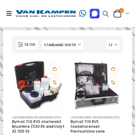
0
FILTER
LASTOEBEHOREN
,
RVS REINIGINGS SYSTEMEN
,
RVS REINIGINGS TOEBEHORENSET
LASTOEBEHOREN
,
RVS REINIGINGS SYSTEMEN
,
RVS R
Bymat TIG RVS starterskit
Bymat TIG RVS
Brushline (1120 RS elektrolyt
toebehorenset
A) 1125 ES
Premiumline serie