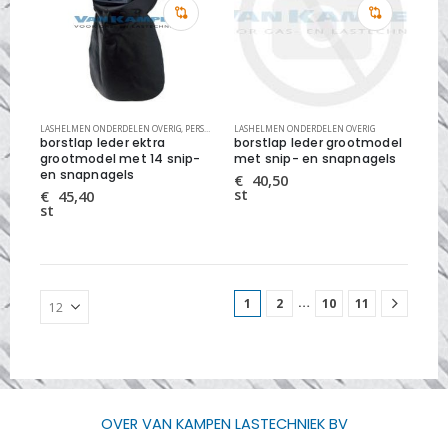
LASHELMEN ONDERDELEN OVERIG
,
PERSOONLIJKE VEILIGHEID
LASHELMEN ONDERDELEN OVERIG
borstlap leder ektra
borstlap leder grootmodel
grootmodel met 14 snip-
met snip- en snapnagels
en snapnagels
€
40,50
st
€
45,40
st
…
1
2
10
11
OVER VAN KAMPEN LASTECHNIEK BV