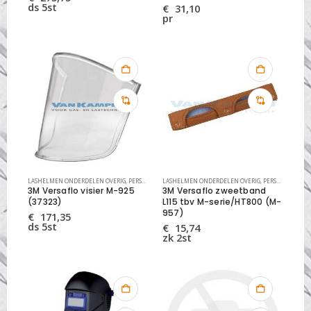
ds 5st
€
31,10
pr
LASHELMEN ONDERDELEN OVERIG
,
PERSOONLIJKE VEILIGHEID
LASHELMEN ONDERDELEN OVERIG
,
PERSOONLIJKE VEILIGHEID
3M Versaflo visier M-925
3M Versaflo zweetband
(37323)
L115 tbv M-serie/HT800 (M-
957)
€
171,35
ds 5st
€
15,74
zk 2st