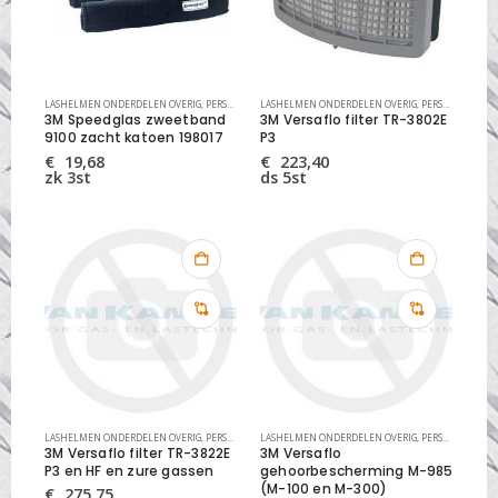
LASHELMEN ONDERDELEN OVERIG
,
PERSOONLIJKE VEILIGHEID
LASHELMEN ONDERDELEN OVERIG
,
PERSOONLIJKE VEILIGHEID
3M Speedglas zweetband
3M Versaflo filter TR-3802E
9100 zacht katoen 198017
P3
€
19,68
€
223,40
zk 3st
ds 5st
LASHELMEN ONDERDELEN OVERIG
,
PERSOONLIJKE VEILIGHEID
LASHELMEN ONDERDELEN OVERIG
,
PERSOONLIJKE VEILIGHEID
3M Versaflo filter TR-3822E
3M Versaflo
P3 en HF en zure gassen
gehoorbescherming M-985
(M-100 en M-300)
€
275,75