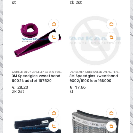
prijs
prijs
st
zk 2st
was:
is:
€ 15,53.
€ 10,87.
LASHELMEN ONDERDELEN OVERIG
,
PERSOONLIJKE VEILIGHEID
LASHELMEN ONDERDELEN OVERIG
,
PERSOONLIJKE VEILIGHEID
3M Speedglas zweetband
3M Speedglas zweetband
9002 badstof 167520
9002/9100 leer 168000
€
28,20
€
17,66
zk 2st
st