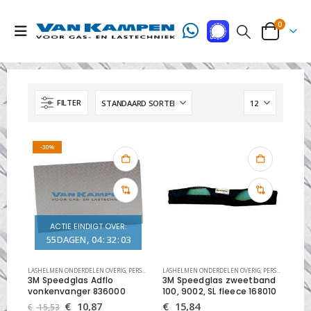
0
FILTER
-30%
ACTIE EINDIGT OVER:
55
DAGEN
04
:
32
:
03
LASHELMEN ONDERDELEN OVERIG
,
PERSOONLIJKE VEILIGHEID
LASHELMEN ONDERDELEN OVERIG
,
PERSOONLIJKE VEILIGHEID
3M Speedglas Adflo
3M Speedglas zweetband
vonkenvanger 836000
100, 9002, SL fleece 168010
Oorspronkelijke
Huidige
€
10,87
€
15,84
€
15,53