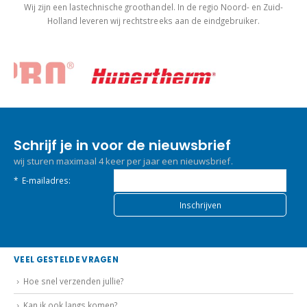
Wij zijn een lastechnische groothandel. In de regio Noord- en Zuid-
Holland leveren wij rechtstreeks aan de eindgebruiker.
Schrijf je in voor de nieuwsbrief
wij sturen maximaal 4 keer per jaar een nieuwsbrief.
*
E-mailadres:
VEEL GESTELDE VRAGEN
Hoe snel verzenden jullie?
Kan ik ook langs komen?