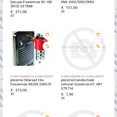
DeLuxe Powermax 30-125
PMX 1000/1250/1650
(RVS) 027668
€
151,00
st
€
311,00
st
PLASMA ONDERDELEN
,
PLASMA SNIJSYSTEMEN
PLASMA ONDERDELEN
,
PLASMA SNIJSYSTEMEN
plasma filterset tbv
plasma handschaal
Powermax 65/85 228570
schroef Duramax HT, HRT
075714
€
373,00
st
€
1,90
st