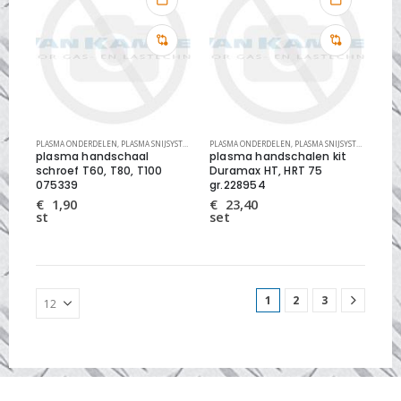
PLASMA ONDERDELEN
,
PLASMA SNIJSYSTEMEN
PLASMA ONDERDELEN
,
PLASMA SNIJSYSTEMEN
plasma handschaal
plasma handschalen kit
schroef T60, T80, T100
Duramax HT, HRT 75
075339
gr.228954
€
1,90
€
23,40
st
set
1
2
3