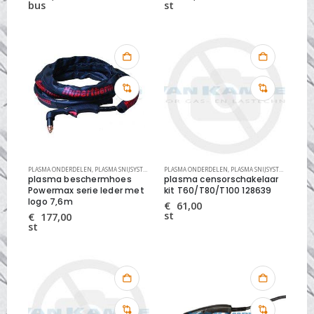
bus
st
PLASMA ONDERDELEN
,
PLASMA SNIJSYSTEMEN
PLASMA ONDERDELEN
,
PLASMA SNIJSYSTEMEN
plasma beschermhoes
plasma censorschakelaar
Powermax serie leder met
kit T60/T80/T100 128639
logo 7,6m
€
61,00
st
€
177,00
st