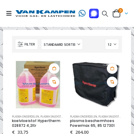
0
FILTER
PLASMA ONDERDELEN
,
PLASMA SNIJSYSTEMEN
PLASMA ONDERDELEN
,
PLASMA SNIJSYSTEMEN
koelvloeistof Hypertherm
plasma beschermhoes
028872 4,2ltr
Powermax 65, 85 127301
€
33,75
€
264,00