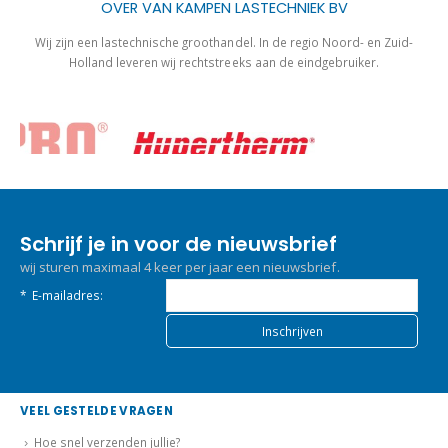
OVER VAN KAMPEN LASTECHNIEK BV
Wij zijn een lastechnische groothandel. In de regio Noord- en Zuid-
Holland leveren wij rechtstreeks aan de eindgebruiker.
Schrijf je in voor de nieuwsbrief
wij sturen maximaal 4 keer per jaar een nieuwsbrief.
*
E-mailadres:
VEEL GESTELDE VRAGEN
Hoe snel verzenden jullie?