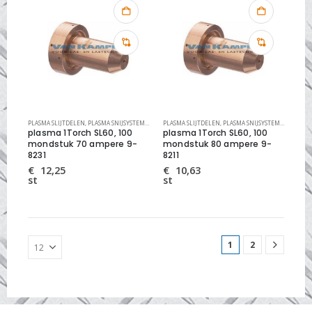
PLASMA SLIJTDELEN
,
PLASMA SNIJSYSTEMEN
,
THERMAL DYNAMICS SLIJTDELEN
PLASMA SLIJTDELEN
,
PLASMA SNIJSYSTEMEN
,
THERMA
plasma 1Torch SL60, 100
plasma 1Torch SL60, 100
mondstuk 70 ampere 9-
mondstuk 80 ampere 9-
8231
8211
€
12,25
€
10,63
st
st
1
2