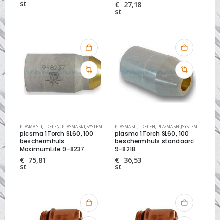
st
€
27,18
st
PLASMA SLIJTDELEN
,
PLASMA SNIJSYSTEMEN
,
THERMAL DYNAMICS SLIJTDELEN
PLASMA SLIJTDELEN
,
PLASMA SNIJSYSTEMEN
,
THERMA
plasma 1Torch SL60, 100
plasma 1Torch SL60, 100
beschermhuls
beschermhuls standaard
MaximumLife 9-8237
9-8218
€
75,81
€
36,53
st
st