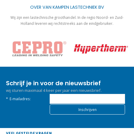
OVER VAN KAMPEN LASTECHNIEK BV
Wij zijn een lastechnische groothandel. In de regio Noord- en Zuid-
Holland leveren wij rechtstreeks aan de eindgebruiker.
Schrijf je in voor de nieuwsbrief
wij sturen maximaal 4 keer per jaar een nieuwsbrief.
*
E-mailadres:
VEEL GESTELDE VRAGEN