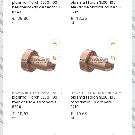
plasma 1Torch SL60, 100
plasma 1Torch SL60, 100
beschermkap deflector 9-
elektrode MaximumLife 9-
8243
8215
€
29,80
€
13,36
st
st
PLASMA SLIJTDELEN
,
PLASMA SNIJSYSTEMEN
,
THERMAL DYNAMICS SLIJTDELEN
PLASMA SLIJTDELEN
,
PLASMA SNIJSYSTEMEN
,
THERMA
plasma 1Torch SL60, 100
plasma 1Torch SL60, 100
mondstuk 40 ampere 9-
mondstuk 60 ampere 9-
8208
8210
€
10,63
€
10,63
st
st