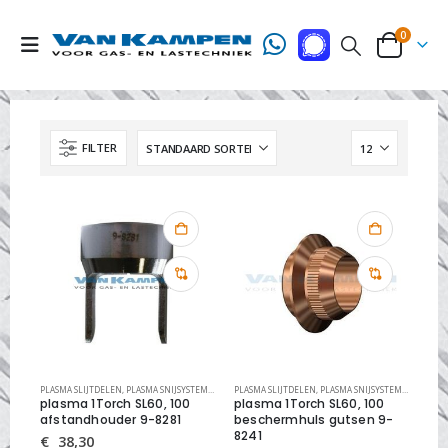
0
FILTER
PLASMA SLIJTDELEN
,
PLASMA SNIJSYSTEMEN
,
THERMAL DYNAMICS SLIJTDELEN
PLASMA SLIJTDELEN
,
PLASMA SNIJSYSTEMEN
,
THERMA
plasma 1Torch SL60, 100
plasma 1Torch SL60, 100
afstandhouder 9-8281
beschermhuls gutsen 9-
8241
€
38,30