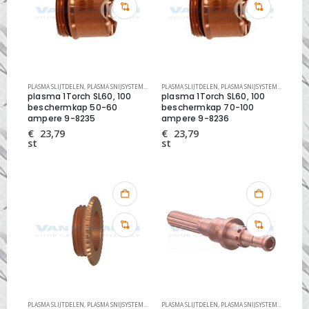
PLASMA SLIJTDELEN
,
PLASMA SNIJSYSTEMEN
,
THERMAL DYNAMICS SLIJTDELEN
PLASMA SLIJTDELEN
,
PLASMA SNIJSYSTEMEN
,
THERMA
plasma 1Torch SL60, 100
plasma 1Torch SL60, 100
beschermkap 50-60
beschermkap 70-100
ampere 9-8235
ampere 9-8236
€
23,79
€
23,79
st
st
PLASMA SLIJTDELEN
,
PLASMA SNIJSYSTEMEN
,
THERMAL DYNAMICS SLIJTDELEN
PLASMA SLIJTDELEN
,
PLASMA SNIJSYSTEMEN
,
THERMA