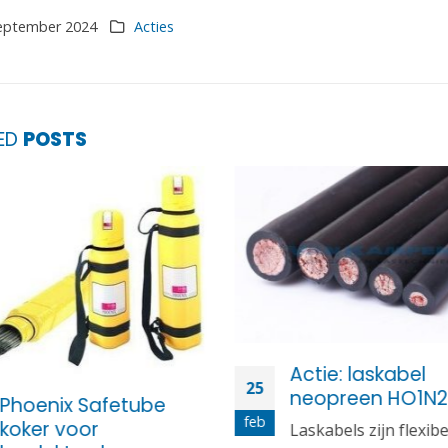
eptember 2024
Acties
TED
POSTS
Actie: laskabel
25
neopreen HO1N
Phoenix Safetube
feb
koker voor
Laskabels zijn flexibe