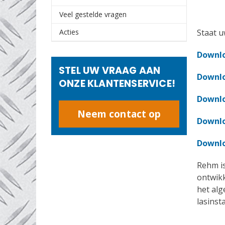
Veel gestelde vragen
Acties
Staat u
Downlo
STEL UW VRAAG AAN
Downlo
ONZE KLANTENSERVICE!
Downlo
Neem contact op
Downlo
Downlo
Rehm is
ontwikk
het alg
lasinst