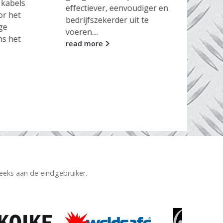
la
apr
 kabels
effectiever, eenvoudiger en
or het
Saf
bedrijfszekerder uit te
ge
tra
voeren....
ns het
las
read more
kun
kok
wat
rea
reeks aan de eindgebruiker.