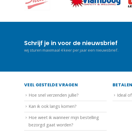
Schrijf je in voor de nieuwsbrief
wij sturen maximaal 4 keer per jaar een nieuwsbrief.
VEEL GESTELDE VRAGEN
BETALE
Hoe snel verzenden jullie?
Ideal o
Kan ik ook langs komen?
Hoe weet ik wanneer mijn bestelling
bezorgd gaat worden?