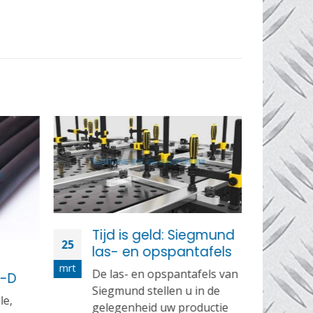
Tijd is geld: Siegmund
25
las- en opspantafels
mrt
De las- en opspantafels van
2-D
Ph
Siegmund stellen u in de
01
ko
le,
gelegenheid uw productie