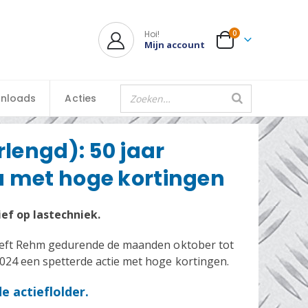
Hoi!
0
Mijn account
nloads
Acties
rlengd): 50 jaar
 met hoge kortingen
ief op lastechniek.
heeft Rehm gedurende de maanden oktober tot
24 een spetterde actie met hoge kortingen.
e actieflolder.