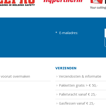
*
E-mailadres:
N
VERZENDEN
f vooruit overmaken
Verzendosten & informatie
Pakketten gratis > € 50,-
Palletvracht vanaf € 25,-
Gasflessen vanaf € 25,-